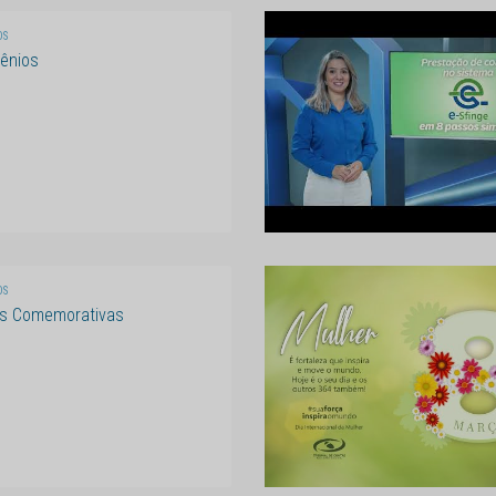
OS
ênios
OS
s Comemorativas