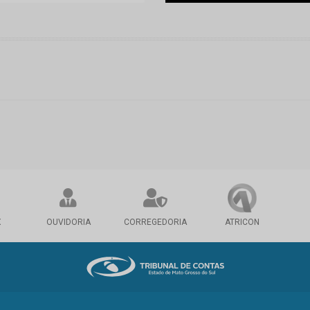
X
OUVIDORIA
CORREGEDORIA
ATRICON