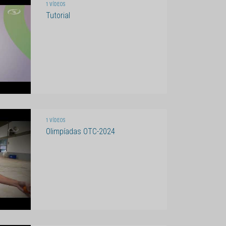
1 VÍDEOS
Tutorial
1 VÍDEOS
Olimpíadas OTC-2024