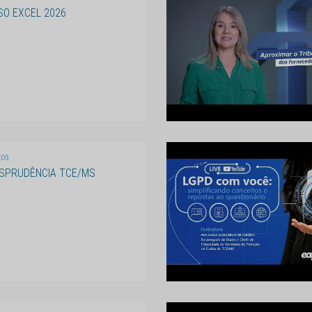
SO EXCEL 2026
EOS
ISPRUDÊNCIA TCE/MS