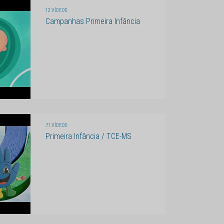
12 VÍDEOS
Campanhas Primeira Infância
71 VÍDEOS
Primeira Infância / TCE-MS