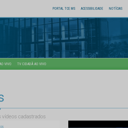
PORTAL TCE MS
ACESSIBILIDADE
NOTÍCIAS
AO VIVO
TV CIDADÃ AO VIVO
s
os vídeos cadastrados
EOS