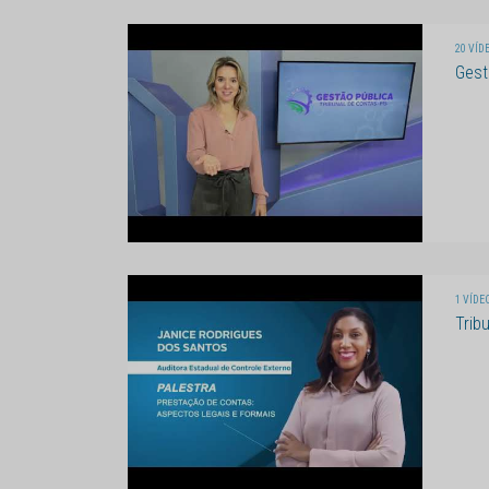
20 VÍD
Gest
1 VÍDE
Trib