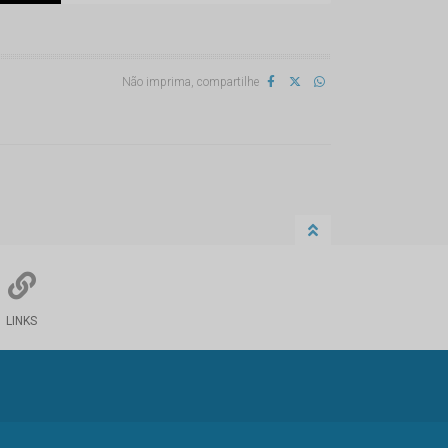
Não imprima, compartilhe
LINKS