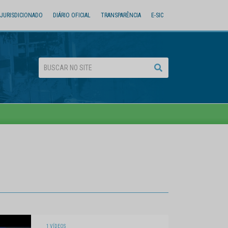
JURISDICIONADO
DIÁRIO OFICIAL
TRANSPARÊNCIA
E-SIC
1 VÍDEOS