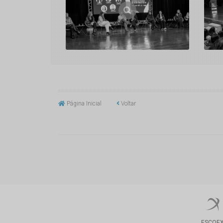
Página Inicial
Voltar
ESCOE