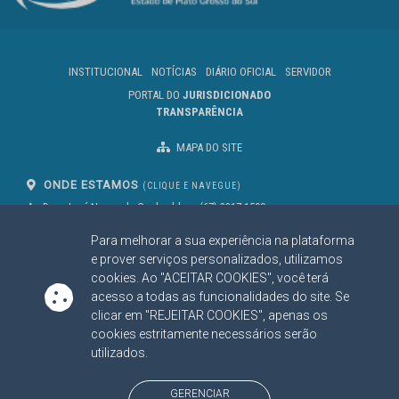
INSTITUCIONAL
NOTÍCIAS
DIÁRIO OFICIAL
SERVIDOR
PORTAL DO
JURISDICIONADO
TRANSPARÊNCIA
MAPA DO SITE
ONDE ESTAMOS
(CLIQUE E NAVEGUE)
Av. Des. José Nunes da Cunha, bloco
(67) 3317-1500
29
Seg à Sex das 07 as 13h
Para melhorar a sua experiência na plataforma
Campo Grande/MS
CEP: 79031-310
e prover serviços personalizados, utilizamos
cookies. Ao "ACEITAR COOKIES", você terá
acesso a todas as funcionalidades do site. Se
SIGA NOSSAS REDES SOCIAIS
clicar em "REJEITAR COOKIES", apenas os
cookies estritamente necessários serão
Linked In
Youtube
Facebook
X
Instagram
utilizados.
BAIXE NOSSO APLICATIVO
GERENCIAR