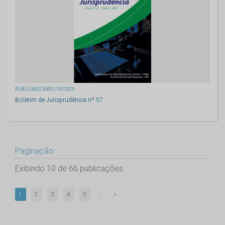
PUBLICADO EM 01/10/2025
Boletim de Jurisprudência nº 57
Paginação
Exibindo 10 de 66 publicações
1
2
3
4
5
›
»