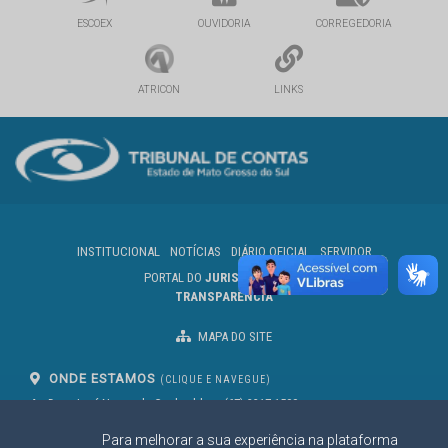
ESCOEX
OUVIDORIA
CORREGEDORIA
ATRICON
LINKS
INSTITUCIONAL
NOTÍCIAS
DIÁRIO OFICIAL
SERVIDOR
PORTAL DO
JURISDICIONADO
TRANSPARÊNCIA
MAPA DO SITE
ONDE ESTAMOS
(CLIQUE E NAVEGUE)
Av. Des. José Nunes da Cunha, bloco
(67) 3317-1500
29
Seg à Sex das 07 as 13h
Para melhorar a sua experiência na plataforma
Campo Grande/MS