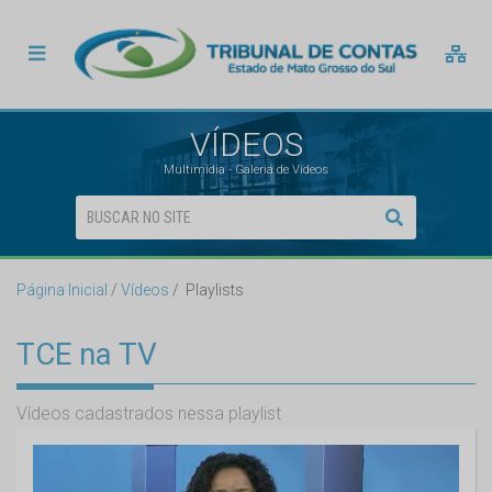
VÍDEOS
Multimídia - Galeria de Vídeos
Página Inicial
Vídeos
Playlists
TCE na TV
Vídeos cadastrados nessa playlist