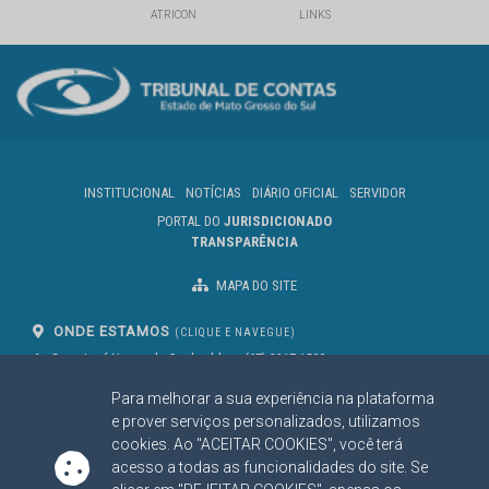
ATRICON
LINKS
INSTITUCIONAL
NOTÍCIAS
DIÁRIO OFICIAL
SERVIDOR
PORTAL DO
JURISDICIONADO
TRANSPARÊNCIA
MAPA DO SITE
ONDE ESTAMOS
(CLIQUE E NAVEGUE)
Av. Des. José Nunes da Cunha, bloco
(67) 3317-1500
29
Seg à Sex das 07 as 13h
Para melhorar a sua experiência na plataforma
Campo Grande/MS
CEP: 79031-310
e prover serviços personalizados, utilizamos
cookies. Ao "ACEITAR COOKIES", você terá
acesso a todas as funcionalidades do site. Se