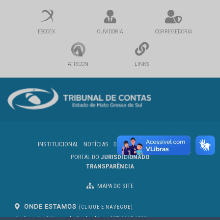
ESCOEX
OUVIDORIA
CORREGEDORIA
ATRICON
LINKS
INSTITUCIONAL
NOTÍCIAS
DIÁRIO OFICIAL
SERVIDOR
PORTAL DO
JURISDICIONADO
TRANSPARÊNCIA
MAPA DO SITE
ONDE ESTAMOS
(CLIQUE E NAVEGUE)
Av. Des. José Nunes da Cunha, bloco
(67) 3317-1500