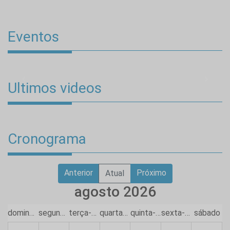
Eventos
Previous
Next
Ultimos videos
Cronograma
Anterior
Próximo
Atual
agosto 2026
domingo
segunda-feira
terça-feira
quarta-feira
quinta-feira
sexta-feira
sábado