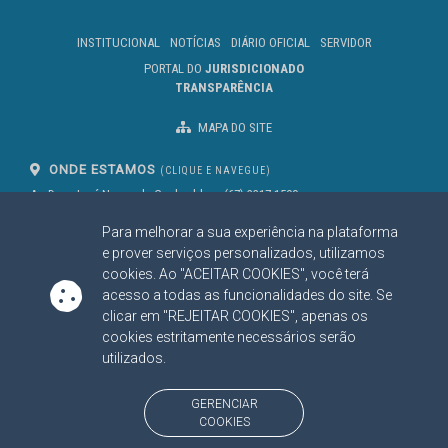
INSTITUCIONAL
NOTÍCIAS
DIÁRIO OFICIAL
SERVIDOR
PORTAL DO
JURISDICIONADO
TRANSPARÊNCIA
MAPA DO SITE
ONDE ESTAMOS
(CLIQUE E NAVEGUE)
Av. Des. José Nunes da Cunha, bloco
(67) 3317-1500
29
Seg à Sex das 07 as 13h
Para melhorar a sua experiência na plataforma
Campo Grande/MS
CEP: 79031-310
e prover serviços personalizados, utilizamos
cookies. Ao "ACEITAR COOKIES", você terá
acesso a todas as funcionalidades do site. Se
clicar em "REJEITAR COOKIES", apenas os
SIGA NOSSAS REDES SOCIAIS
cookies estritamente necessários serão
Linked In
Youtube
Facebook
X
Instagram
utilizados.
BAIXE NOSSO APLICATIVO
GERENCIAR
COOKIES