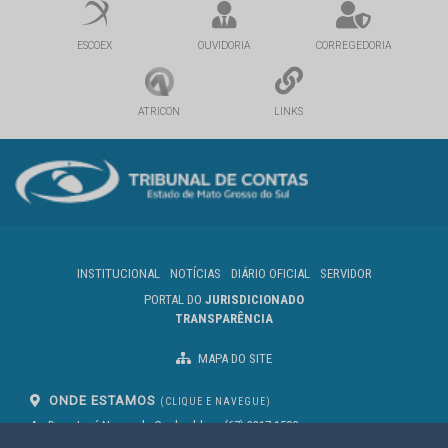
ESCOEX
OUVIDORIA
CORREGEDORIA
ATRICON
LINKS
INSTITUCIONAL
NOTÍCIAS
DIÁRIO OFICIAL
SERVIDOR
PORTAL DO
JURISDICIONADO
TRANSPARÊNCIA
MAPA DO SITE
ONDE ESTAMOS
(CLIQUE E NAVEGUE)
Av. Des. José Nunes da Cunha, bloco
(67) 3317-1500
29
Seg à Sex das 07 as 13h