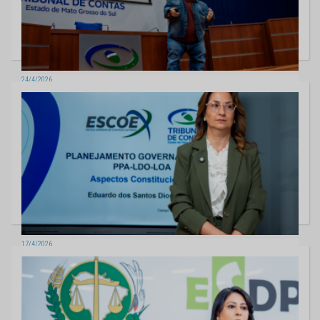
24/4/2026
Palestra de Gigante Léo marca comemoração do dia do auditor no
TCE-MS
11 fotos
17/4/2026
TCE-MS promove capacitação sobre planejamento orçamentário para
defensores públicos
5 fotos