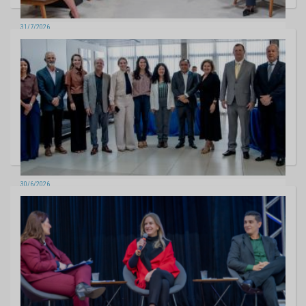
31/7/2026
TCE-MS discute ações e programação do Projeto MS Por Elas: Justiça
e Controle são da nossa conta
6 fotos
30/6/2026
Boa prática do TCE de Rondônia orienta na ampliação de vagas em
creches de MS
19 fotos