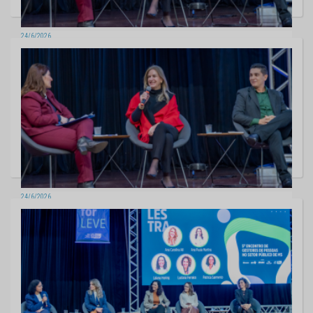
24/6/2026
TCE-MS destaca pioneirismo no cuidado ao servidor em encontro de
gestão pública
11 fotos
24/6/2026
TCE-MS destaca pioneirismo no cuidado ao servidor em encontro de
gestão pública
11 fotos