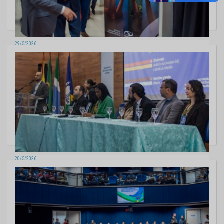
29/5/2026
TCE-MS reúne Poderes e lança Pacto pela sustentabilidade e resiliência
climática nos municípios
20 fotos
20/5/2026
TCE-MS reforça protagonismo na construção da Agenda 2030 durante
Conferência Estadual dos ODS
6 fotos