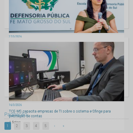
27/3/2026
TCE-MS orienta defensores públicos sobre a eficácia do orçamento na
garantia dos direitos
19 fotos
16/3/2026
TCE-MS capacita empresas de TI sobre o sistema e-Sfinge para
Paginação
prestação de contas
1 fotos
1
2
3
4
5
›
»