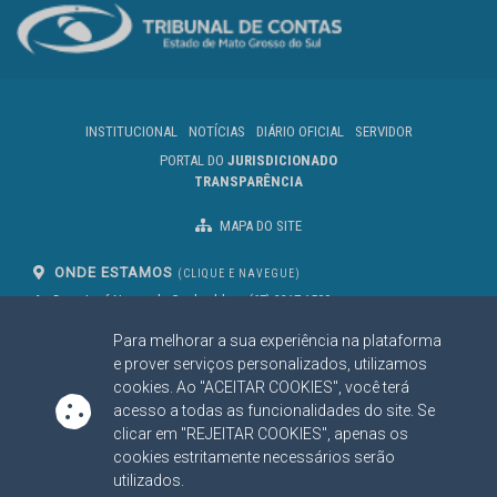
INSTITUCIONAL
NOTÍCIAS
DIÁRIO OFICIAL
SERVIDOR
PORTAL DO
JURISDICIONADO
TRANSPARÊNCIA
MAPA DO SITE
ONDE ESTAMOS
(CLIQUE E NAVEGUE)
Av. Des. José Nunes da Cunha, bloco
(67) 3317-1500
29
Seg à Sex das 07 as 13h
Para melhorar a sua experiência na plataforma
Campo Grande/MS
CEP: 79031-310
e prover serviços personalizados, utilizamos
cookies. Ao "ACEITAR COOKIES", você terá
acesso a todas as funcionalidades do site. Se
clicar em "REJEITAR COOKIES", apenas os
SIGA NOSSAS REDES SOCIAIS
cookies estritamente necessários serão
Linked In
Youtube
Facebook
X
Instagram
utilizados.