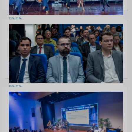
23/6/2026
TCE-MS participa de encontro que debate inovação e desenvolvimento
de pessoas no setor público
5 fotos
19/6/2026
Especialista nacional em proteção de dados destaca papel do poder
público em palestra promovida pelo TCE-MS
9 fotos