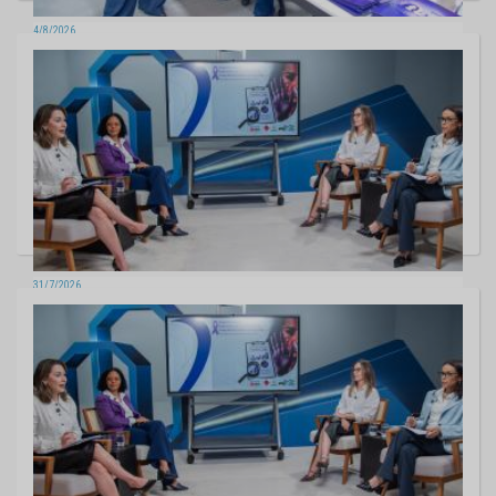
4/8/2026
TCE-MS prestigia evento em alusão aos 20 anos da lei Maria da penha
6 fotos
31/7/2026
TCE-MS discute ações e programação do Projeto MS Por Elas: Justiça
e Controle são da nossa conta
6 fotos