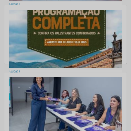
8/8/2026
Entre caminhos e memórias, exposição "Estradas" chega ao Espaço
Cultural do TCE-MS
14 fotos
4/8/2026
IV CNTC: Comunicação estratégica fortalece a democracia e amplia
papel dos TCs, defendem especialistas
6 fotos