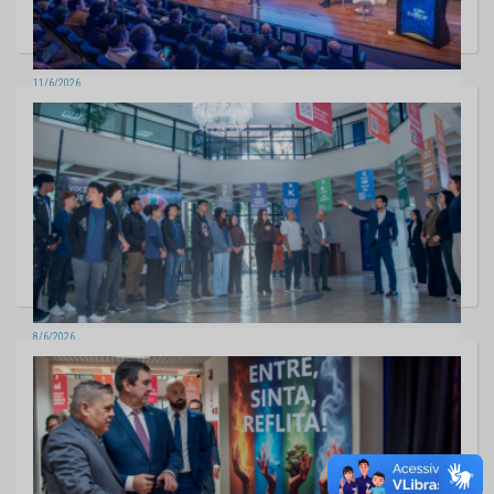
11/6/2026
TCE-MS participa do ENAOP 2026 e reforça compromisso com
inovação na fiscalização de obras públicas
1 fotos
8/6/2026
TCE-MS recebe estudantes da rede estadual em experiência que une
sustentabilidade, cidadania e controle social
7 fotos