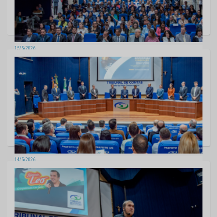
15/5/2026
1° Encontro Técnico do TCE fortalece rede de cuidado com a Primeira
Infância
11 fotos
14/5/2026
Nova plataforma apresentada no TCE-MS vai modernizar gestão de
medicamentos judicializados
5 fotos