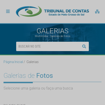
GALERIAS
Multimídia - Galerias de Fotos
Página Inicial
Galerias
Galerias de
Fotos
Selecione uma galeria ou faça uma busca