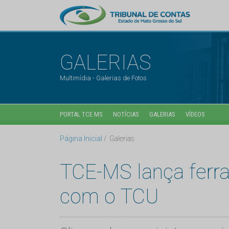
GALERIAS
Multimídia - Galerias de Fotos
PORTAL TCE MS
NOTÍCIAS
GALERIAS
VÍDEOS
Página Inicial
Galerias
TCE-MS lança ferram
com o TCU