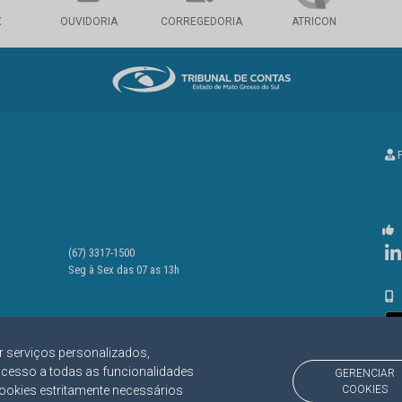
X
OUVIDORIA
CORREGEDORIA
ATRICON
P
(67) 3317-1500
Seg à Sex das 07 as 13h
r serviços personalizados,
acesso a todas as funcionalidades
GERENCIAR
cookies estritamente necessários
COOKIES