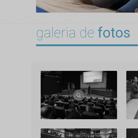
galeria de
fotos