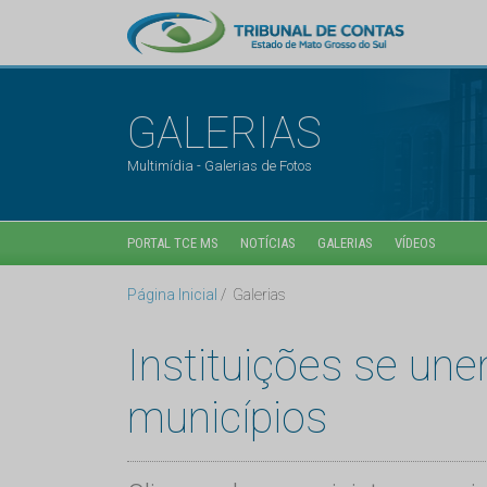
GALERIAS
Multimídia - Galerias de Fotos
PORTAL TCE MS
NOTÍCIAS
GALERIAS
VÍDEOS
Página Inicial
Galerias
Instituições se un
municípios