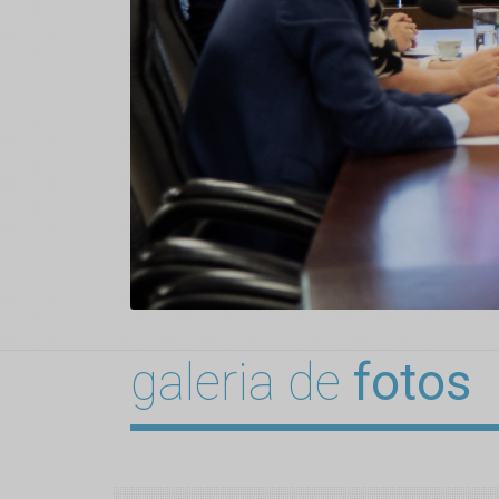
galeria de
fotos