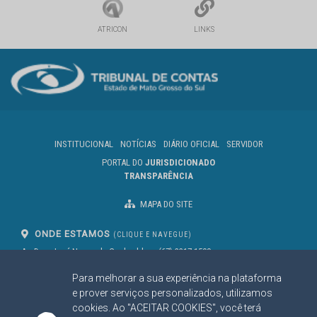
ATRICON
LINKS
INSTITUCIONAL
NOTÍCIAS
DIÁRIO OFICIAL
SERVIDOR
PORTAL DO
JURISDICIONADO
TRANSPARÊNCIA
MAPA DO SITE
ONDE ESTAMOS
(CLIQUE E NAVEGUE)
Av. Des. José Nunes da Cunha, bloco
(67) 3317-1500
29
Seg à Sex das 07 as 13h
Para melhorar a sua experiência na plataforma
Campo Grande/MS
CEP: 79031-310
e prover serviços personalizados, utilizamos
cookies. Ao "ACEITAR COOKIES", você terá