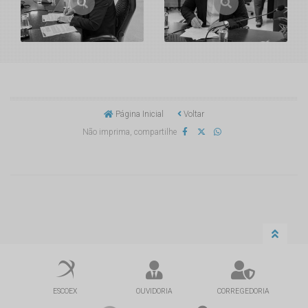
Página Inicial
Voltar
Não imprima, compartilhe
ESCOEX
OUVIDORIA
CORREGEDORIA