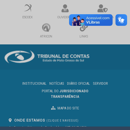
ESCOEX
OUVIDORIA
CORREGEDORIA
ATRICON
LINKS
INSTITUCIONAL
NOTÍCIAS
DIÁRIO OFICIAL
SERVIDOR
PORTAL DO
JURISDICIONADO
TRANSPARÊNCIA
MAPA DO SITE
ONDE ESTAMOS
(CLIQUE E NAVEGUE)
Av. Des. José Nunes da Cunha, bloco
(67) 3317-1500