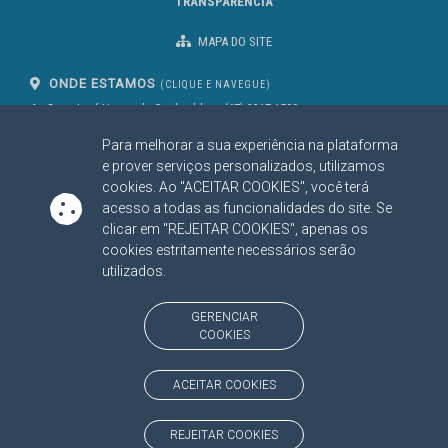
TRANSPARÊNCIA
MAPA DO SITE
ONDE ESTAMOS
(CLIQUE E NAVEGUE)
Av. Des. José Nunes da Cunha, bloco
(67) 3317-1500
29
Seg à Sex das 07 as 13h
Para melhorar a sua experiência na plataforma
Campo Grande/MS
CEP: 79031-310
e prover serviços personalizados, utilizamos
cookies. Ao "ACEITAR COOKIES", você terá
acesso a todas as funcionalidades do site. Se
clicar em "REJEITAR COOKIES", apenas os
SIGA NOSSAS REDES SOCIAIS
cookies estritamente necessários serão
Linked In
Youtube
Facebook
X
Instagram
utilizados.
BAIXE NOSSO APLICATIVO
GERENCIAR
COOKIES
ACEITAR COOKIES
https://www.tce.ms.gov.br
REJEITAR COOKIES