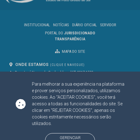
INSTITUCIONAL
NOTÍCIAS
DIÁRIO OFICIAL
SERVIDOR
PORTAL DO
JURISDICIONADO
TRANSPARÊNCIA
MAPA DO SITE
ONDE ESTAMOS
(CLIQUE E NAVEGUE)
Av. Des. José Nunes da Cunha, bloco
(67) 3317-1500
29
Seg à Sex das 07 as 13h
Para melhorar a sua experiência na plataforma
Campo Grande/MS
CEP: 79031-310
e prover serviços personalizados, utilizamos
cookies. Ao "ACEITAR COOKIES", você terá
acesso a todas as funcionalidades do site. Se
clicar em "REJEITAR COOKIES", apenas os
SIGA NOSSAS REDES SOCIAIS
cookies estritamente necessários serão
Linked In
Youtube
Facebook
X
Instagram
utilizados.
BAIXE NOSSO APLICATIVO
GERENCIAR