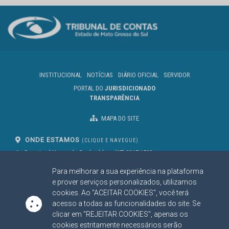
INSTITUCIONAL
NOTÍCIAS
DIÁRIO OFICIAL
SERVIDOR
PORTAL DO
JURISDICIONADO
TRANSPARÊNCIA
MAPA DO SITE
ONDE ESTAMOS
(CLIQUE E NAVEGUE)
Av. Des. José Nunes da Cunha, bloco
(67) 3317-1500
29
Seg à Sex das 07 as 13h
Para melhorar a sua experiência na plataforma
Campo Grande/MS
CEP: 79031-310
e prover serviços personalizados, utilizamos
cookies. Ao "ACEITAR COOKIES", você terá
acesso a todas as funcionalidades do site. Se
clicar em "REJEITAR COOKIES", apenas os
SIGA NOSSAS REDES SOCIAIS
cookies estritamente necessários serão