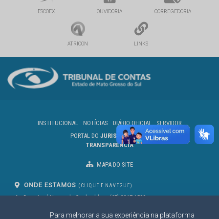
ESCOEX
OUVIDORIA
CORREGEDORIA
ATRICON
LINKS
INSTITUCIONAL
NOTÍCIAS
DIÁRIO OFICIAL
SERVIDOR
PORTAL DO
JURISDICIONADO
TRANSPARÊNCIA
MAPA DO SITE
ONDE ESTAMOS
(CLIQUE E NAVEGUE)
Av. Des. José Nunes da Cunha, bloco
(67) 3317-1500
29
Seg à Sex das 07 as 13h
Para melhorar a sua experiência na plataforma
Campo Grande/MS