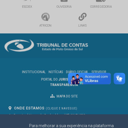
ESCOEX
OUVIDORIA
CORREGEDORIA
ATRICON
LINKS
INSTITUCIONAL
NOTÍCIAS
DIÁRIO OFICIAL
SERVIDOR
PORTAL DO
JURISDICIONADO
TRANSPARÊNCIA
MAPA DO SITE
ONDE ESTAMOS
(CLIQUE E NAVEGUE)
Av. Des. José Nunes da Cunha, bloco
(67) 3317-1500
29
Seg à Sex das 07 as 13h
Para melhorar a sua experiência na plataforma
Campo Grande/MS