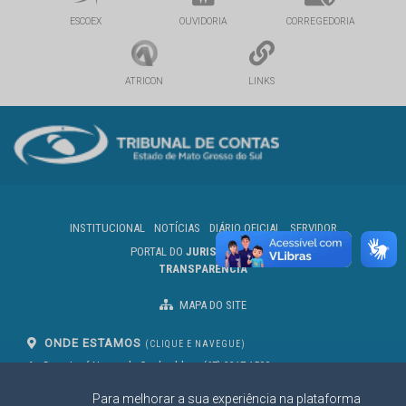
ESCOEX
OUVIDORIA
CORREGEDORIA
ATRICON
LINKS
INSTITUCIONAL
NOTÍCIAS
DIÁRIO OFICIAL
SERVIDOR
PORTAL DO
JURISDICIONADO
TRANSPARÊNCIA
MAPA DO SITE
ONDE ESTAMOS
(CLIQUE E NAVEGUE)
Av. Des. José Nunes da Cunha, bloco
(67) 3317-1500
29
Seg à Sex das 07 as 13h
Para melhorar a sua experiência na plataforma
Campo Grande/MS