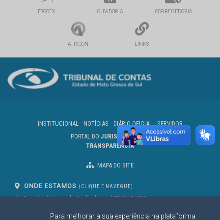
ESCOEX
OUVIDORIA
CORREGEDORIA
ATRICON
LINKS
INSTITUCIONAL
NOTÍCIAS
DIÁRIO OFICIAL
SERVIDOR
PORTAL DO
JURISDICIONADO
TRANSPARÊNCIA
MAPA DO SITE
ONDE ESTAMOS
(CLIQUE E NAVEGUE)
Av. Des. José Nunes da Cunha, bloco
(67) 3317-1500
29
Seg à Sex das 07 as 13h
Para melhorar a sua experiência na plataforma
Campo Grande/MS