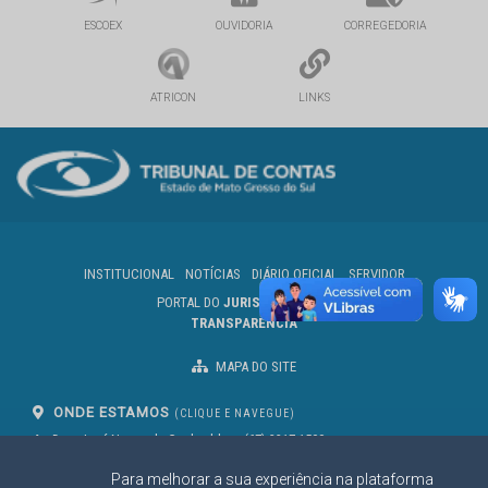
ESCOEX
OUVIDORIA
CORREGEDORIA
ATRICON
LINKS
INSTITUCIONAL
NOTÍCIAS
DIÁRIO OFICIAL
SERVIDOR
PORTAL DO
JURISDICIONADO
TRANSPARÊNCIA
MAPA DO SITE
ONDE ESTAMOS
(CLIQUE E NAVEGUE)
Av. Des. José Nunes da Cunha, bloco
(67) 3317-1500
29
Seg à Sex das 07 as 13h
Para melhorar a sua experiência na plataforma
Campo Grande/MS