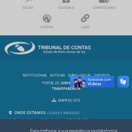
ESCOEX
OUVIDORIA
CORREGEDORIA
ATRICON
LINKS
INSTITUCIONAL
NOTÍCIAS
DIÁRIO OFICIAL
SERVIDOR
PORTAL DO
JURISDICIONADO
TRANSPARÊNCIA
MAPA DO SITE
ONDE ESTAMOS
(CLIQUE E NAVEGUE)
Av. Des. José Nunes da Cunha, bloco
(67) 3317-1500
29
Seg à Sex das 07 as 13h
Para melhorar a sua experiência na plataforma
Campo Grande/MS