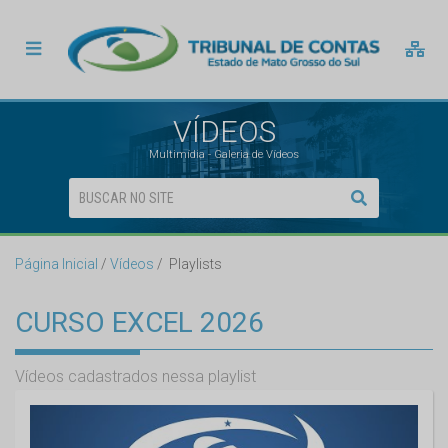
VÍDEOS
Multimídia - Galeria de Vídeos
Página Inicial
Vídeos
Playlists
CURSO EXCEL 2026
Vídeos cadastrados nessa playlist