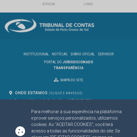
ATRICON
LINKS
INSTITUCIONAL
NOTÍCIAS
DIÁRIO OFICIAL
SERVIDOR
PORTAL DO
JURISDICIONADO
TRANSPARÊNCIA
MAPA DO SITE
ONDE ESTAMOS
(CLIQUE E NAVEGUE)
Av. Des. José Nunes da Cunha, bloco
(67) 3317-1500
29
Seg à Sex das 07 as 13h
Para melhorar a sua experiência na plataforma
Campo Grande/MS
CEP: 79031-310
e prover serviços personalizados, utilizamos
cookies. Ao "ACEITAR COOKIES", você terá
acesso a todas as funcionalidades do site. Se