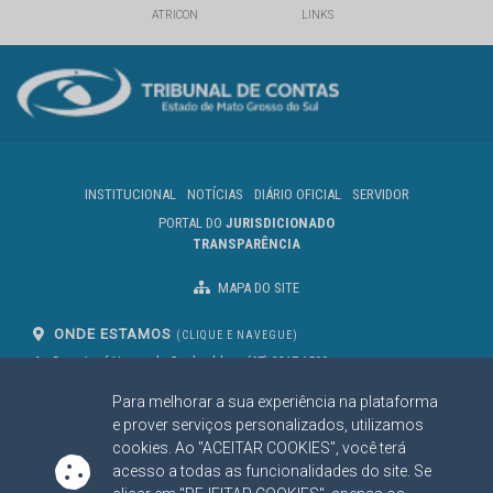
ATRICON
LINKS
INSTITUCIONAL
NOTÍCIAS
DIÁRIO OFICIAL
SERVIDOR
PORTAL DO
JURISDICIONADO
TRANSPARÊNCIA
MAPA DO SITE
ONDE ESTAMOS
(CLIQUE E NAVEGUE)
Av. Des. José Nunes da Cunha, bloco
(67) 3317-1500
29
Seg à Sex das 07 as 13h
Para melhorar a sua experiência na plataforma
Campo Grande/MS
CEP: 79031-310
e prover serviços personalizados, utilizamos
cookies. Ao "ACEITAR COOKIES", você terá
acesso a todas as funcionalidades do site. Se