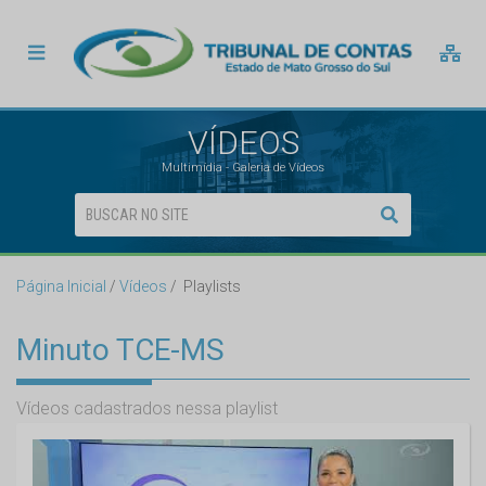
VÍDEOS
Multimídia - Galeria de Vídeos
Página Inicial
Vídeos
Playlists
Minuto TCE-MS
Vídeos cadastrados nessa playlist