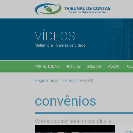
VÍDEOS
Multimídia - Galeria de Vídeos
PORTAL TCE MS
NOTÍCIAS
GALERIAS
VÍDEOS
TCE 
Página Inicial
Vídeos
Playlists
convênios
Vídeos cadastrados nessa playlist
27/09/