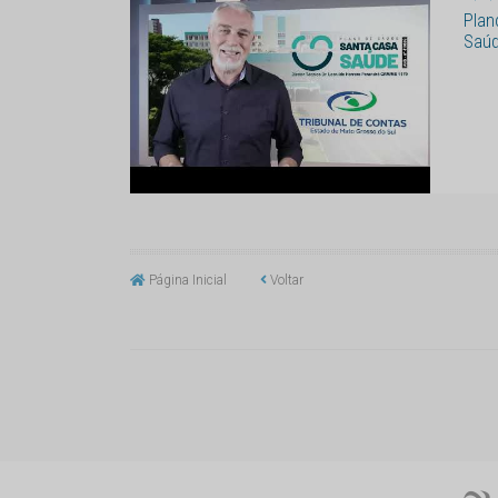
Plan
Saú
Página Inicial
Voltar