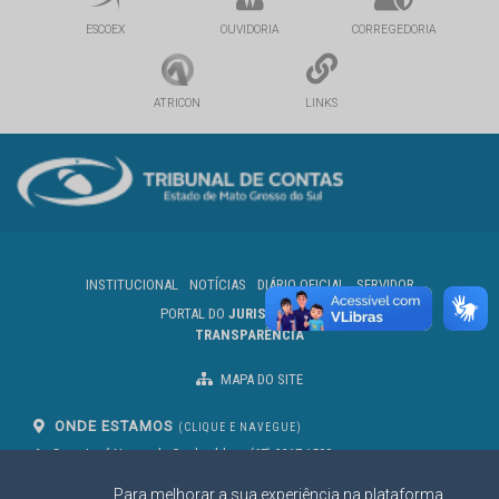
ESCOEX
OUVIDORIA
CORREGEDORIA
ATRICON
LINKS
INSTITUCIONAL
NOTÍCIAS
DIÁRIO OFICIAL
SERVIDOR
PORTAL DO
JURISDICIONADO
TRANSPARÊNCIA
MAPA DO SITE
ONDE ESTAMOS
(CLIQUE E NAVEGUE)
Av. Des. José Nunes da Cunha, bloco
(67) 3317-1500
29
Seg à Sex das 07 as 13h
Para melhorar a sua experiência na plataforma
Campo Grande/MS