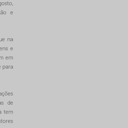
gosto,
tão e
ue na
ens e
rem em
e para
ações
as de
sa tem
stores