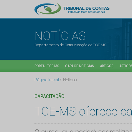
NOTÍCIAS
Departamento de Comunicação do TCE MS
PORTAL TCE MS
CAPA DE NOTÍCIAS
ARTIGOS
ARTIGOS
Página Inicial
Notícias
CAPACITAÇÃO
TCE-MS oferece cap
O curso, que poderá ser realiza