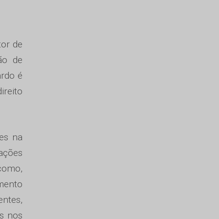
tor de
ão de
ardo é
ireito
res na
ações
 como,
amento
entes,
es nos