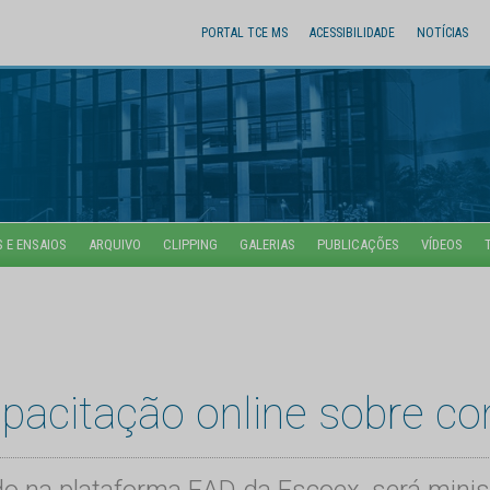
PORTAL TCE MS
ACESSIBILIDADE
NOTÍCIAS
 E ENSAIOS
ARQUIVO
CLIPPING
GALERIAS
PUBLICAÇÕES
VÍDEOS
acitação online sobre co
do na plataforma EAD da Escoex, será minist