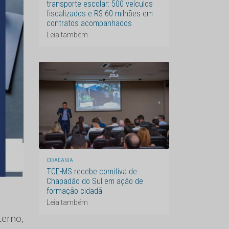
transporte escolar: 500 veículos
fiscalizados e R$ 60 milhões em
contratos acompanhados
Leia também
CIDADANIA
TCE-MS recebe comitiva de
Chapadão do Sul em ação de
formação cidadã
Leia também
terno,