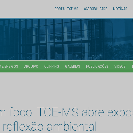
PORTAL TCE MS
ACESSIBILIDADE
NOTÍCIAS
 E ENSAIOS
ARQUIVO
CLIPPING
GALERIAS
PUBLICAÇÕES
VÍDEOS
m foco: TCE-MS abre expo
à reflexão ambiental