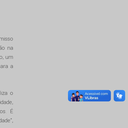
omisso
ão na
ão, um
ara a
liza o
dade,
os. É
dade”,