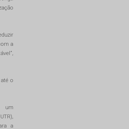
ização
eduzir
 com a
ável”,
 até o
iu um
(UTR),
ara a