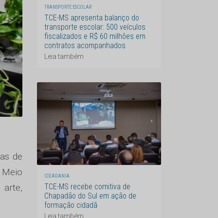
TRANSPORTE ESCOLAR
TCE-MS apresenta balanço do
transporte escolar: 500 veículos
fiscalizados e R$ 60 milhões em
contratos acompanhados
Leia também
tas de
 Meio
CIDADANIA
TCE-MS recebe comitiva de
arte,
Chapadão do Sul em ação de
formação cidadã
Leia também