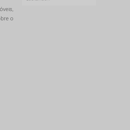
óveis,
obre o