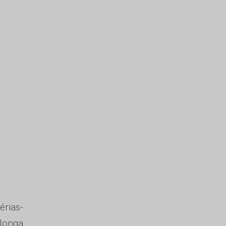
érias-
 longa