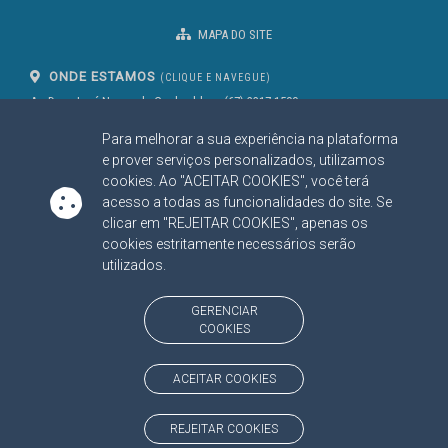
MAPA DO SITE
ONDE ESTAMOS
(CLIQUE E NAVEGUE)
Av. Des. José Nunes da Cunha, bloco
(67) 3317-1500
29
Seg à Sex das 07 as 13h
Para melhorar a sua experiência na plataforma
Campo Grande/MS
CEP: 79031-310
e prover serviços personalizados, utilizamos
cookies. Ao "ACEITAR COOKIES", você terá
acesso a todas as funcionalidades do site. Se
clicar em "REJEITAR COOKIES", apenas os
SIGA NOSSAS REDES SOCIAIS
cookies estritamente necessários serão
Linked In
Youtube
Facebook
X
Instagram
utilizados.
BAIXE NOSSO APLICATIVO
GERENCIAR
COOKIES
ACEITAR COOKIES
https://www.tce.ms.gov.br
REJEITAR COOKIES