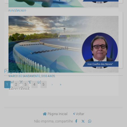
ELEIÇÕES 2022:
SENSATEZ PELA DEMOCRACIA
29/07/2022
Paginação
MARCO DO SANEAMENTO, DOIS ANOS:
AVANÇOS E PERCALÇOS
1
2
3
4
5
›
»
22/07/2022
Página Inicial
Voltar
Não imprima, compartilhe