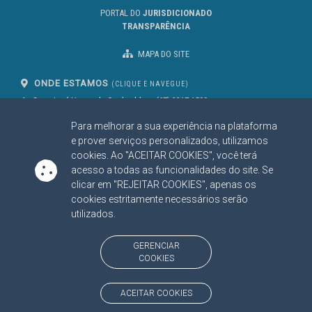
PORTAL DO
JURISDICIONADO
TRANSPARÊNCIA
MAPA DO SITE
ONDE ESTAMOS
(CLIQUE E NAVEGUE)
Av. Des. José Nunes da Cunha, bloco
(67) 3317-1500
29
Seg à Sex das 07 as 13h
Para melhorar a sua experiência na plataforma
Campo Grande/MS
CEP: 79031-310
e prover serviços personalizados, utilizamos
cookies. Ao "ACEITAR COOKIES", você terá
acesso a todas as funcionalidades do site. Se
clicar em "REJEITAR COOKIES", apenas os
SIGA NOSSAS REDES SOCIAIS
cookies estritamente necessários serão
Linked In
Youtube
Facebook
X
Instagram
utilizados.
BAIXE NOSSO APLICATIVO
GERENCIAR
COOKIES
ACEITAR COOKIES