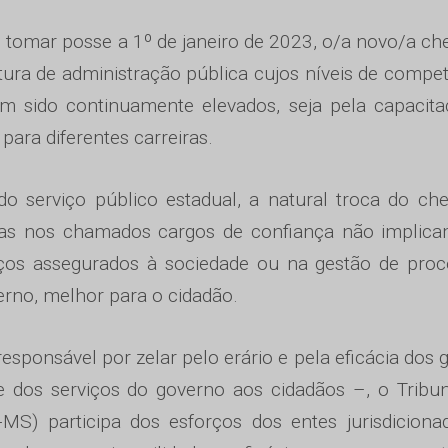
 tomar posse a 1º de janeiro de 2023, o/a novo/a ch
ura de administração pública cujos níveis de compe
têm sido continuamente elevados, seja pela capacit
 para diferentes carreiras.
do serviço público estadual, a natural troca do ch
as nos chamados cargos de confiança não implic
ços assegurados à sociedade ou na gestão de proc
rno, melhor para o cidadão.
esponsável por zelar pelo erário e pela eficácia dos 
de dos serviços do governo aos cidadãos –, o Tribu
S) participa dos esforços dos entes jurisdiciona