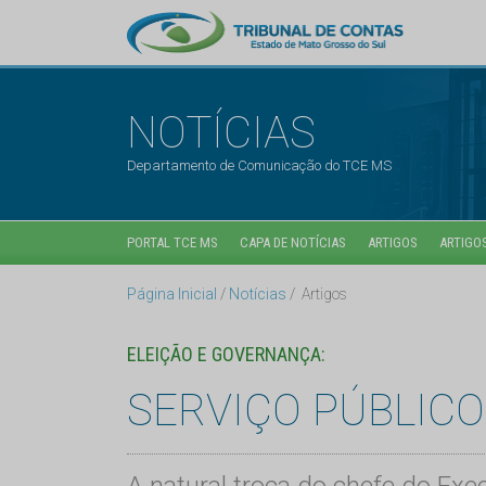
NOTÍCIAS
Departamento de Comunicação do TCE MS
PORTAL TCE MS
CAPA DE NOTÍCIAS
ARTIGOS
ARTIGOS
Página Inicial
Notícias
Artigos
ELEIÇÃO E GOVERNANÇA:
SERVIÇO PÚBLIC
A natural troca do chefe do E