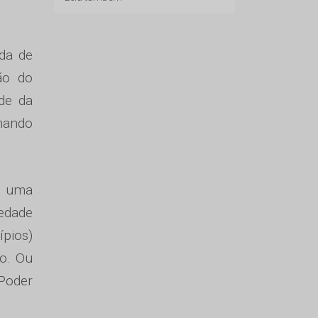
ada de
ão do
de da
mando
de uma
edade
pios)
ão. Ou
(Poder