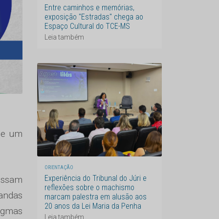
Entre caminhos e memórias,
exposição "Estradas" chega ao
Espaço Cultural do TCE-MS
Leia também
o e um
ORIENTAÇÃO
Experiência do Tribunal do Júri e
ossam
reflexões sobre o machismo
mandas
marcam palestra em alusão aos
20 anos da Lei Maria da Penha
digmas
Leia também