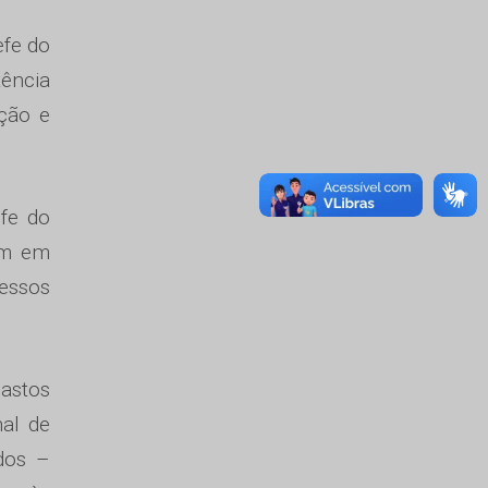
efe do
tência
ação e
efe do
am em
essos
gastos
nal de
dos –