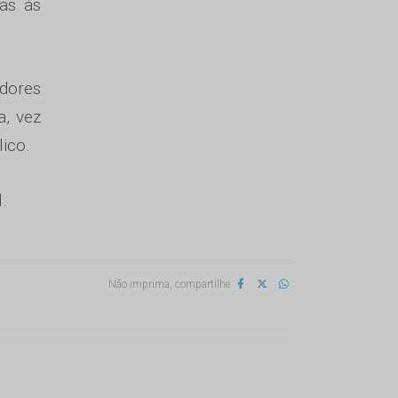
tas às
idores
, vez
ico.
.
Não imprima, compartilhe