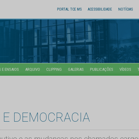
PORTAL TCE MS
ACESSIBILIDADE
NOTÍCIAS
 E ENSAIOS
ARQUIVO
CLIPPING
GALERIAS
PUBLICAÇÕES
VÍDEOS
O E DEMOCRACIA
xecutivo e as mudanças nos chamados cargo