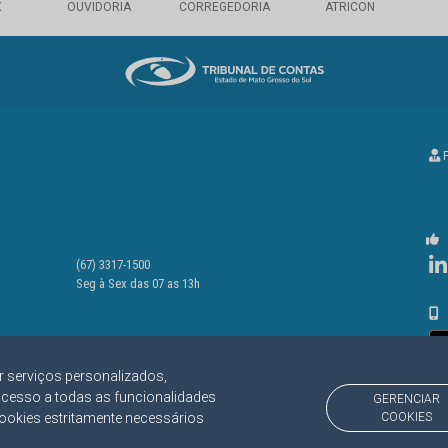
X
OUVIDORIA
CORREGEDORIA
ATRICON
P
(67) 3317-1500
Seg à Sex das 07 as 13h
r serviços personalizados,
acesso a todas as funcionalidades
GERENCIAR
cookies estritamente necessários
COOKIES