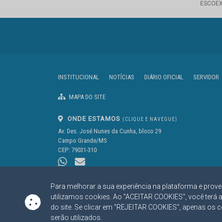
ESCOE
INSTITUCIONAL
NOTÍCIAS
DIÁRIO OFICIAL
SERVIDOR
MAPA DO SITE
ONDE ESTAMOS
(CLIQUE E NAVEGUE)
Av. Des. José Nunes da Cunha, bloco 29
Campo Grande/MS
CEP: 79031-310
Para melhorar a sua experiência na plataforma e prove
utilizamos cookies. Ao "ACEITAR COOKIES", você terá 
do site. Se clicar em "REJEITAR COOKIES", apenas os 
https://www.tce.ms.gov.br
serão utilizados.