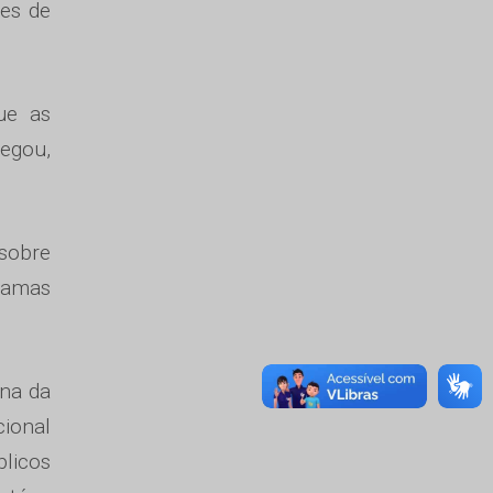
tes de
ue as
egou,
 sobre
ramas
ana da
cional
blicos