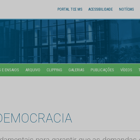
PORTAL TCE MS
ACESSIBILIDADE
NOTÍCIAS
 E ENSAIOS
ARQUIVO
CLIPPING
GALERIAS
PUBLICAÇÕES
VÍDEOS
 DEMOCRACIA
ndamentais para garantir que as demandas