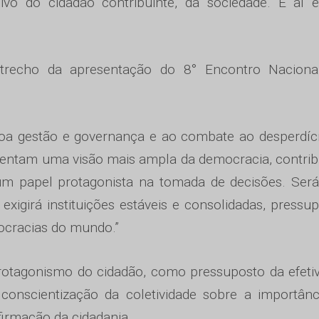
ivo do cidadão contribuinte, da sociedade. E aí e
.
 trecho da apresentação do 8° Encontro Naciona
boa gestão e governança e ao combate ao desperdíc
imentam uma visão mais ampla da democracia, contri
um papel protagonista na tomada de decisões. Ser
xigirá instituições estáveis e consolidadas, pressu
ocracias do mundo.”
rotagonismo do cidadão, como pressuposto da efeti
 conscientização da coletividade sobre a importân
firmação da cidadania.