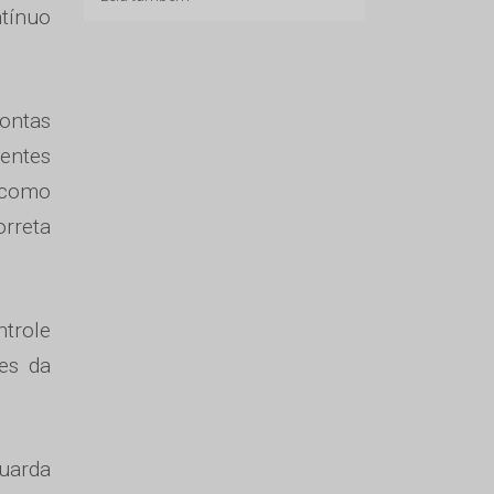
tínuo
Contas
rentes
e como
rreta
ntrole
tes da
guarda