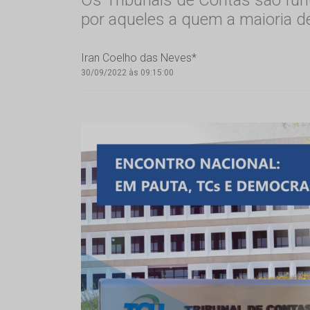
por aqueles a quem a maioria de
Iran Coelho das Neves*
30/09/2022 às 09:15:00