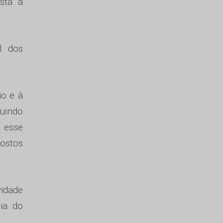
stá a
l dos
io e à
buindo
á esse
postos
vidade
cia do