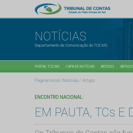
NOTÍCIAS
Departamento de Comunicação do TCE MS
PORTAL TCE MS
CAPA DE NOTÍCIAS
ARTIGOS
ARTIGOS
Página Inicial
Notícias
Artigos
ENCONTRO NACIONAL:
EM PAUTA, TCs E
Os Tribunais de Contas são fu