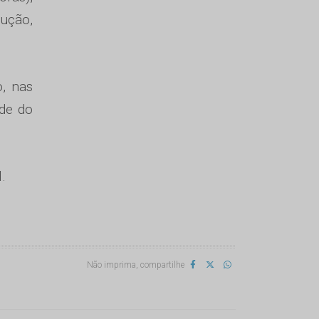
rução,
o, nas
ade do
.
Não imprima, compartilhe