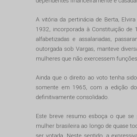
dependentes financeiramente e casada
A vitória da pertinácia de Berta, Elvir
1932, incorporada à Constituição de 
alfabetizadas e assalariadas, passar
outorgada sob Vargas, manteve diversas
mulheres que não exercessem funçõe
Ainda que o direito ao voto tenha sid
somente em 1965, com a edição do Có
definitivamente consolidado.
Este breve resumo esboça o que se po
mulher brasileira ao longo de quase tod
ser votada. Neste sentido, a expressiv