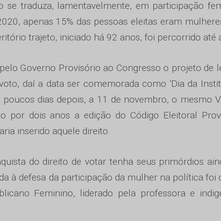
 se traduza, lamentavelmente, em participação fem
020, apenas 15% das pessoas eleitas eram mulhere
ório trajeto, iniciado há 92 anos, foi percorrido até 
elo Governo Provisório ao Congresso o projeto de l
 voto, daí a data ser comemorada como ‘Dia da Insti
o, poucos dias depois, a 11 de novembro, o mesmo 
ndo por dois anos a edição do Código Eleitoral Prov
ia inserido aquele direito.
quista do direito de votar tenha seus primórdios ai
da à defesa da participação da mulher na política foi 
cano Feminino, liderado pela professora e indige