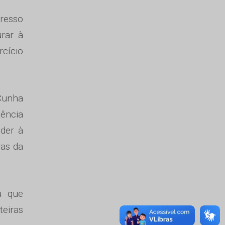
gresso
rar à
rcício
 Cunha
tência
oder à
ras da
a que
teiras