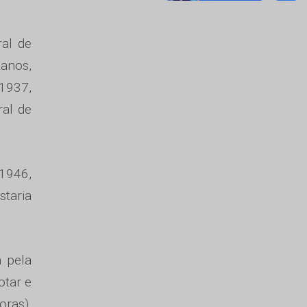
ral de
 anos,
 1937,
ral de
 1946,
taria
a pela
otar e
oras),