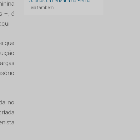
20 anos da Lei Maria da Penha
inina
Leia também
s –, é
aqui.
ei que
tuição
Vargas
isório
nda no
criada
nista