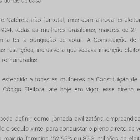
s donas de casa.
a e Natércia não foi total, mas com a nova lei eleito
1934, todas as mulheres brasileiras, maiores de 21
am a ter a obrigação de votar. A Constituição de
 restrições, inclusive a que vedava inscrição eleito
s remuneradas.
o estendido a todas as mulheres na Constituição de
digo Eleitoral até hoje em vigor, esse direito es
de definir como jornada civilizatória empreendid
o o século vinte, para conquistar o pleno direito de v
a maioria feminina (52,65% ou 82,3 milhões de eleit