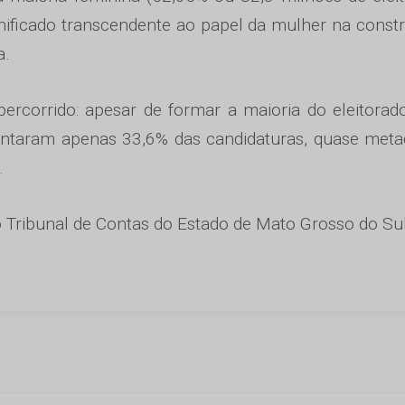
ignificado transcendente ao papel da mulher na const
a.
rcorrido: apesar de formar a maioria do eleitorad
entaram apenas 33,6% das candidaturas, quase met
.
o Tribunal de Contas do Estado de Mato Grosso do Sul