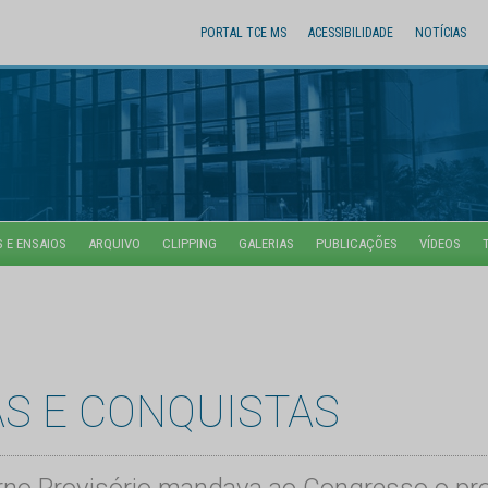
PORTAL TCE MS
ACESSIBILIDADE
NOTÍCIAS
 E ENSAIOS
ARQUIVO
CLIPPING
GALERIAS
PUBLICAÇÕES
VÍDEOS
AS E CONQUISTAS
o Provisório mandava ao Congresso o proje