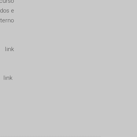
 curso
ados e
xterno
ink
 link