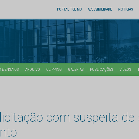
PORTAL TCE MS
ACESSIBILIDADE
NOTÍCIAS
 E ENSAIOS
ARQUIVO
CLIPPING
GALERIAS
PUBLICAÇÕES
VÍDEOS
icitação com suspeita de
nto