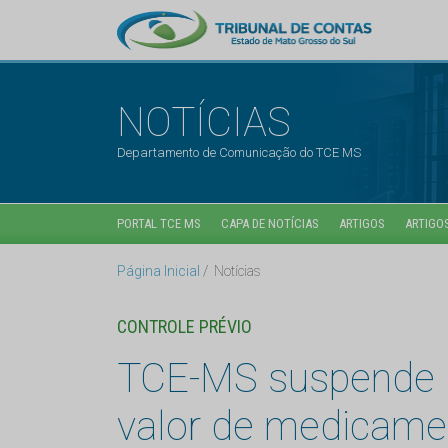
NOTÍCIAS
Departamento de Comunicação do TCE MS
PORTAL TCE MS
CAPA DE NOTÍCIAS
ARTIGOS
ARTIGOS
Página Inicial
Notícias
CONTROLE PRÉVIO
TCE-MS suspende l
valor de medicame