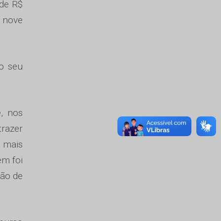
de R$
e nove
 o seu
, nos
trazer
 mais
ém foi
ção de