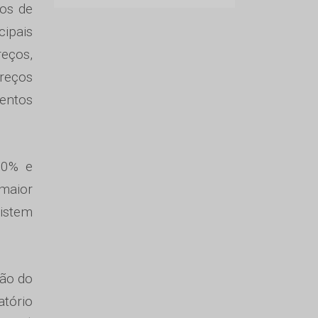
ios de
cipais
eços,
reços
entos
50% e
maior
xistem
ção do
tório