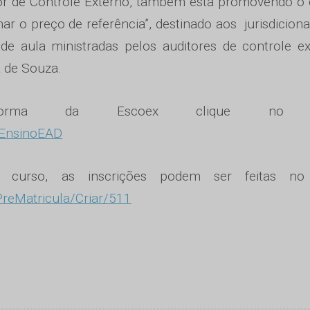
ior de Controle Externo, também está promovendo o
r o preço de referência”, destinado aos jurisdicion
e aula ministradas pelos auditores de controle e
a de Souza.
forma da Escoex clique no l
/EnsinoEAD
o curso, as inscrições podem ser feitas no
PreMatricula/Criar/511