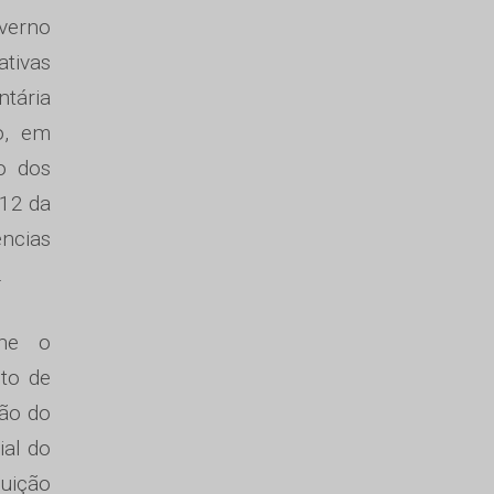
verno
ativas
ntária
o, em
o dos
 12 da
ências
.
ine o
to de
ção do
ial do
uição