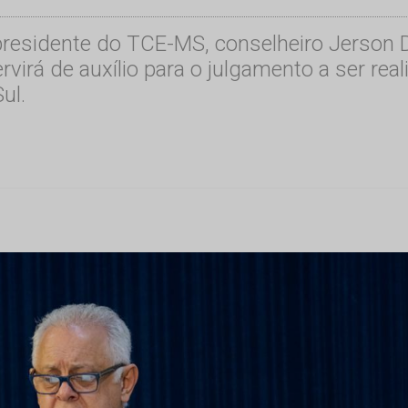
 presidente do TCE-MS, conselheiro Jerson
rvirá de auxílio para o julgamento a ser rea
ul.