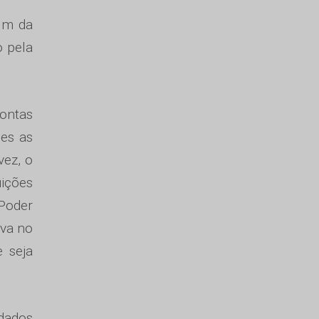
fim da
o pela
Contas
ões as
vez, o
uições
 Poder
iva no
 seja
rdados