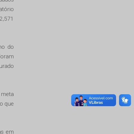
atório
22,571
no do
foram
purado
 meta
do que
ras em