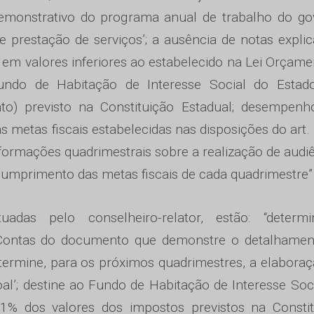
demonstrativo do programa anual de trabalho do go
 prestação de serviços’; a ausência de notas explic
em valores inferiores ao estabelecido na Lei Orçame
undo de Habitação de Interesse Social do Estad
to) previsto na Constituição Estadual; desempenh
às metas fiscais estabelecidas nas disposições do art.
nformações quadrimestrais sobre a realização de audi
mprimento das metas fiscais de cada quadrimestre”
das pelo conselheiro-relator, estão: “determ
Contas do documento que demonstre o detalhamen
termine, para os próximos quadrimestres, a elabora
l’; destine ao Fundo de Habitação de Interesse Soc
 1% dos valores dos impostos previstos na Constit