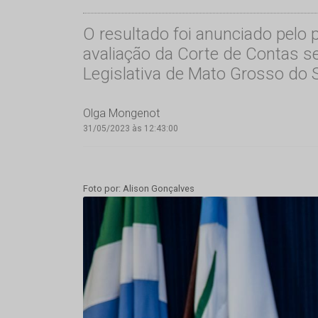
O resultado foi anunciado pelo
avaliação da Corte de Contas se
Legislativa de Mato Grosso do S
Olga Mongenot
31/05/2023 às 12:43:00
Foto por: Alison Gonçalves