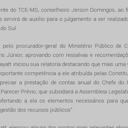
dente do TCE-MS, conselheiro Jerson Domingos, ao 
 servirá de auxílio para o julgamento a ser realizad
 do Sul.
 pelo procurador-geral do Ministério Público de 
ins Júnior, aprovando com ressalvas e recomendaç
ayatt iniciou sua relatoria destacando que mais uma 
mportante competência a ele atribuída pelas Constit
e apreciar a prestação de contas anual do Chefe do
 Parecer Prévio, que subsidiará a Assembleia Legislat
ofertando a ela os elementos necessários para que
gestão dos recursos públicos”.
yatt, elencou alguns dos pontos mais relevantes abo