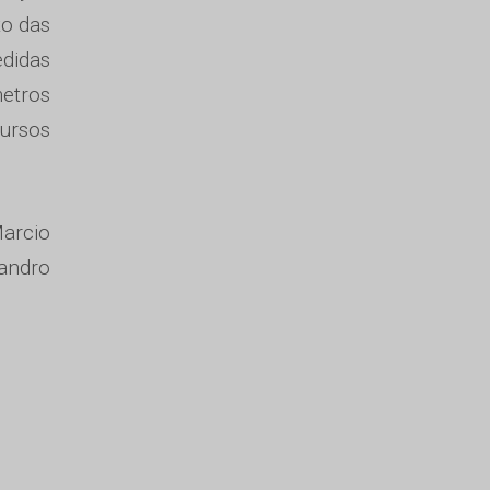
to das
edidas
etros
ursos
arcio
eandro