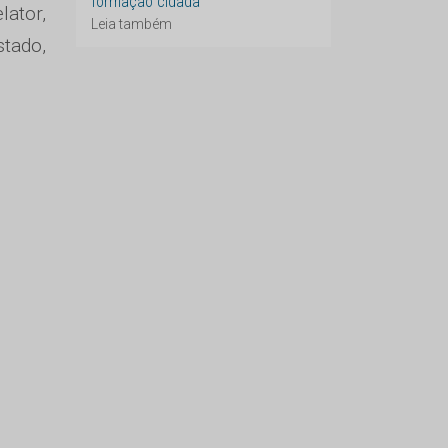
formação cidadã
ator,
Leia também
stado,