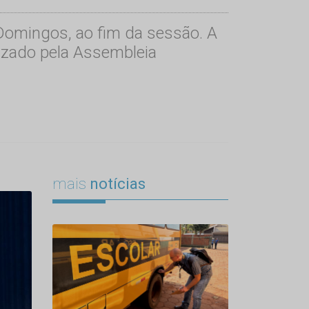
 Domingos, ao fim da sessão. A
lizado pela Assembleia
mais
notícias