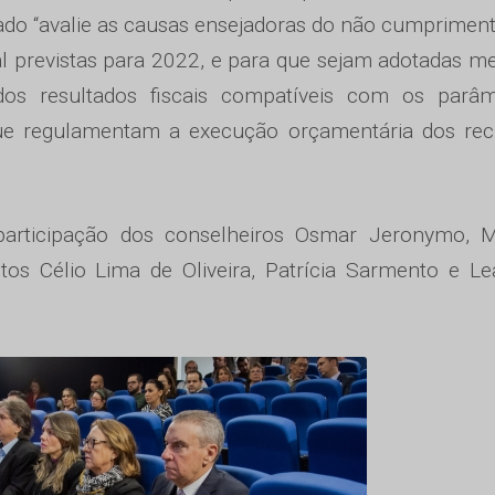
tado “avalie as causas ensejadoras do não cumprimen
l previstas para 2022, e para que sejam adotadas m
 dos resultados fiscais compatíveis com os parâm
 que regulamentam a execução orçamentária dos rec
articipação dos conselheiros Osmar Jeronymo, M
utos Célio Lima de Oliveira, Patrícia Sarmento e L