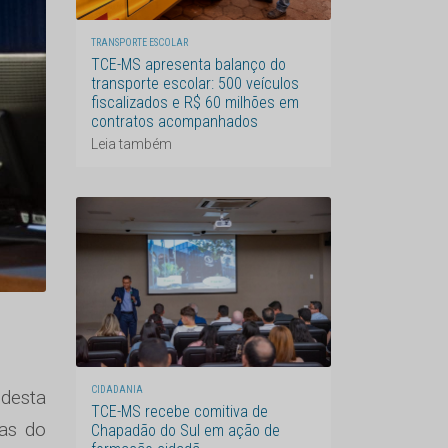
TRANSPORTE ESCOLAR
TCE-MS apresenta balanço do
transporte escolar: 500 veículos
fiscalizados e R$ 60 milhões em
contratos acompanhados
Leia também
CIDADANIA
 desta
TCE-MS recebe comitiva de
tas do
Chapadão do Sul em ação de