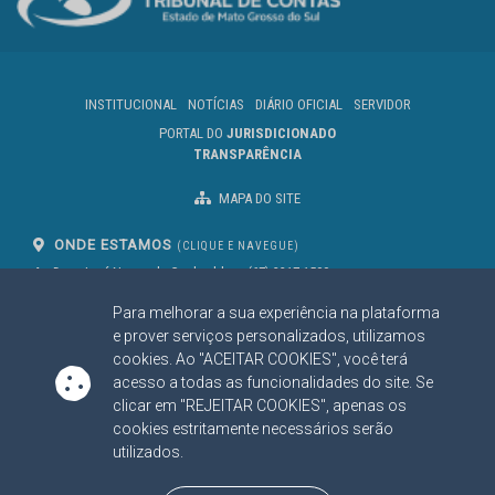
INSTITUCIONAL
NOTÍCIAS
DIÁRIO OFICIAL
SERVIDOR
PORTAL DO
JURISDICIONADO
TRANSPARÊNCIA
MAPA DO SITE
ONDE ESTAMOS
(CLIQUE E NAVEGUE)
Av. Des. José Nunes da Cunha, bloco
(67) 3317-1500
29
Seg à Sex das 07 as 13h
Para melhorar a sua experiência na plataforma
Campo Grande/MS
CEP: 79031-310
e prover serviços personalizados, utilizamos
cookies. Ao "ACEITAR COOKIES", você terá
acesso a todas as funcionalidades do site. Se
clicar em "REJEITAR COOKIES", apenas os
SIGA NOSSAS REDES SOCIAIS
cookies estritamente necessários serão
Linked In
Youtube
Facebook
X
Instagram
utilizados.