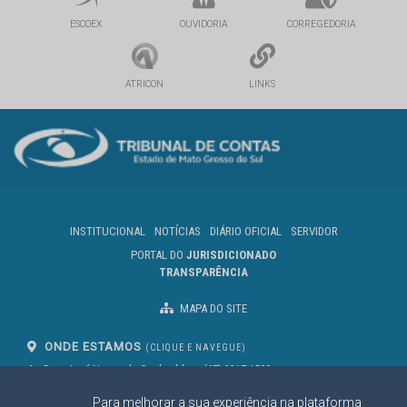
ESCOEX
OUVIDORIA
CORREGEDORIA
ATRICON
LINKS
INSTITUCIONAL
NOTÍCIAS
DIÁRIO OFICIAL
SERVIDOR
PORTAL DO
JURISDICIONADO
TRANSPARÊNCIA
MAPA DO SITE
ONDE ESTAMOS
(CLIQUE E NAVEGUE)
Av. Des. José Nunes da Cunha, bloco
(67) 3317-1500
29
Seg à Sex das 07 as 13h
Para melhorar a sua experiência na plataforma
Campo Grande/MS