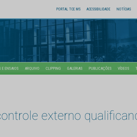
PORTAL TCE MS
ACESSIBILIDADE
NOTÍCIAS
 E ENSAIOS
ARQUIVO
CLIPPING
GALERIAS
PUBLICAÇÕES
VÍDEOS
ontrole externo qualifica