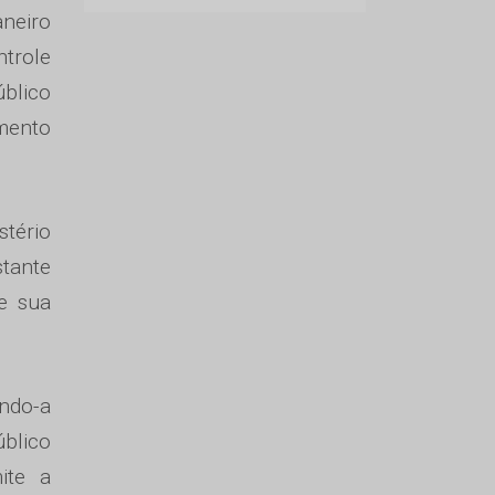
aneiro
trole
úblico
amento
stério
stante
e sua
ando-a
úblico
ite a