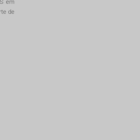
-MS em
rte de