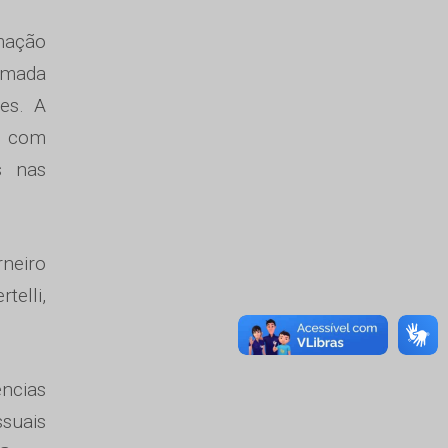
mação
tomada
es. A
s com
s nas
neiro
telli,
ncias
suais