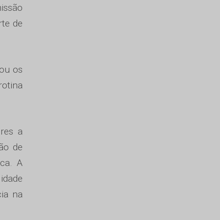
missão
rte de
rou os
rotina
ores a
ção de
ica. A
lidade
ia na