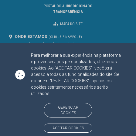
PORTAL DO
JURISDICIONADO
TRANSPARÊNCIA
MAPA DO SITE
ONDE ESTAMOS
(CLIQUE E NAVEGUE)
Av. Des. José Nunes da Cunha, bloco
(67) 3317-1500
29
Seg à Sex das 07 as 13h
Para melhorar a sua experiência na plataforma
Campo Grande/MS
CEP: 79031-310
e prover serviços personalizados, utilizamos
cookies. Ao "ACEITAR COOKIES", você terá
acesso a todas as funcionalidades do site. Se
clicar em "REJEITAR COOKIES", apenas os
SIGA NOSSAS REDES SOCIAIS
cookies estritamente necessários serão
Linked In
Youtube
Facebook
X
Instagram
utilizados.
BAIXE NOSSO APLICATIVO
GERENCIAR
COOKIES
ACEITAR COOKIES