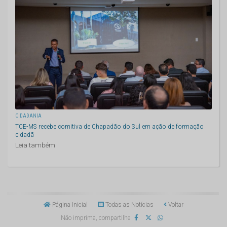
CIDADANIA
TCE-MS recebe comitiva de Chapadão do Sul em ação de formação
cidadã
Leia também
Página Inicial
Todas as Notícias
Voltar
Não imprima, compartilhe