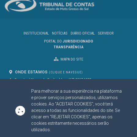
INSTITUCIONAL
NOTÍCIAS
DIÁRIO OFICIAL
SERVIDOR
PORTAL DO
JURISDICIONADO
TRANSPARÊNCIA
MAPA DO SITE
ONDE ESTAMOS
(CLIQUE E NAVEGUE)
Av. Des. José Nunes da Cunha, bloco
(67) 3317-1500
29
Seg à Sex das 07 as 13h
Para melhorar a sua experiência na plataforma
Campo Grande/MS
CEP: 79031-310
e prover serviços personalizados, utilizamos
cookies. Ao "ACEITAR COOKIES", você terá
acesso a todas as funcionalidades do site. Se
SIGA NOSSAS REDES SOCIAIS
clicar em "REJEITAR COOKIES", apenas os
cookies estritamente necessários serão
Linked In
Youtube
Facebook
X
Instagram
utilizados.