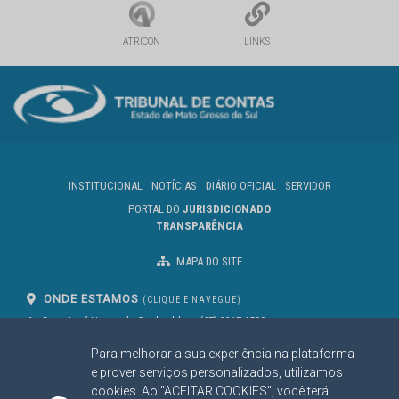
ATRICON
LINKS
INSTITUCIONAL
NOTÍCIAS
DIÁRIO OFICIAL
SERVIDOR
PORTAL DO
JURISDICIONADO
TRANSPARÊNCIA
MAPA DO SITE
ONDE ESTAMOS
(CLIQUE E NAVEGUE)
Av. Des. José Nunes da Cunha, bloco
(67) 3317-1500
29
Seg à Sex das 07 as 13h
Para melhorar a sua experiência na plataforma
Campo Grande/MS
CEP: 79031-310
e prover serviços personalizados, utilizamos
cookies. Ao "ACEITAR COOKIES", você terá