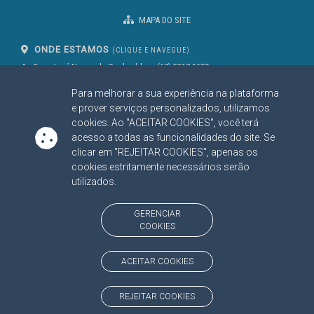
MAPA DO SITE
ONDE ESTAMOS
(CLIQUE E NAVEGUE)
Av. Des. José Nunes da Cunha, bloco
(67) 3317-1500
29
Seg à Sex das 07 as 13h
Para melhorar a sua experiência na plataforma
Campo Grande/MS
CEP: 79031-310
e prover serviços personalizados, utilizamos
cookies. Ao "ACEITAR COOKIES", você terá
acesso a todas as funcionalidades do site. Se
clicar em "REJEITAR COOKIES", apenas os
SIGA NOSSAS REDES SOCIAIS
cookies estritamente necessários serão
Linked In
Youtube
Facebook
X
Instagram
utilizados.
BAIXE NOSSO APLICATIVO
GERENCIAR
COOKIES
ACEITAR COOKIES
https://www.tce.ms.gov.br
REJEITAR COOKIES