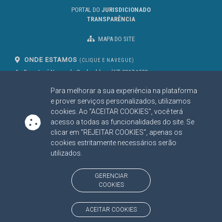
PORTAL DO
JURISDICIONADO
TRANSPARÊNCIA
MAPA DO SITE
ONDE ESTAMOS
(CLIQUE E NAVEGUE)
Av. Des. José Nunes da Cunha, bloco
(67) 3317-1500
29
Seg à Sex das 07 as 13h
Para melhorar a sua experiência na plataforma
Campo Grande/MS
CEP: 79031-310
e prover serviços personalizados, utilizamos
cookies. Ao "ACEITAR COOKIES", você terá
acesso a todas as funcionalidades do site. Se
clicar em "REJEITAR COOKIES", apenas os
SIGA NOSSAS REDES SOCIAIS
cookies estritamente necessários serão
Linked In
Youtube
Facebook
X
Instagram
utilizados.
BAIXE NOSSO APLICATIVO
GERENCIAR
COOKIES
ACEITAR COOKIES