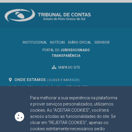
INSTITUCIONAL
NOTÍCIAS
DIÁRIO OFICIAL
SERVIDOR
PORTAL DO
JURISDICIONADO
TRANSPARÊNCIA
MAPA DO SITE
ONDE ESTAMOS
(CLIQUE E NAVEGUE)
Av. Des. José Nunes da Cunha, bloco
(67) 3317-1500
29
Seg à Sex das 07 as 13h
Para melhorar a sua experiência na plataforma
Campo Grande/MS
CEP: 79031-310
e prover serviços personalizados, utilizamos
cookies. Ao "ACEITAR COOKIES", você terá
acesso a todas as funcionalidades do site. Se
clicar em "REJEITAR COOKIES", apenas os
SIGA NOSSAS REDES SOCIAIS
cookies estritamente necessários serão