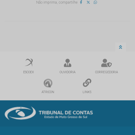
Não imprima, compartilhe
ESCOEX
OUVIDORIA
CORREGEDORIA
ATRICON
LINKS