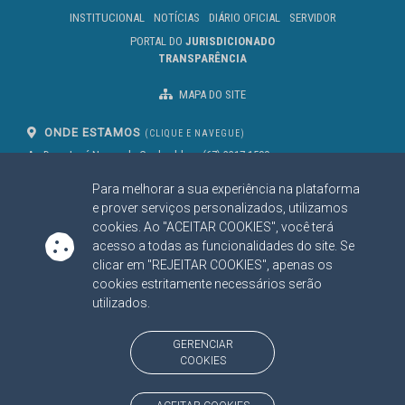
INSTITUCIONAL
NOTÍCIAS
DIÁRIO OFICIAL
SERVIDOR
PORTAL DO
JURISDICIONADO
TRANSPARÊNCIA
MAPA DO SITE
ONDE ESTAMOS
(CLIQUE E NAVEGUE)
Av. Des. José Nunes da Cunha, bloco
(67) 3317-1500
29
Seg à Sex das 07 as 13h
Para melhorar a sua experiência na plataforma
Campo Grande/MS
CEP: 79031-310
e prover serviços personalizados, utilizamos
cookies. Ao "ACEITAR COOKIES", você terá
acesso a todas as funcionalidades do site. Se
clicar em "REJEITAR COOKIES", apenas os
SIGA NOSSAS REDES SOCIAIS
cookies estritamente necessários serão
Linked In
Youtube
Facebook
X
Instagram
utilizados.
BAIXE NOSSO APLICATIVO
GERENCIAR
COOKIES