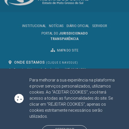
INSTITUCIONAL
NOTÍCIAS
DIÁRIO OFICIAL
SERVIDOR
PORTAL DO
JURISDICIONADO
TRANSPARÊNCIA
MAPA DO SITE
ONDE ESTAMOS
(CLIQUE E NAVEGUE)
Av. Des. José Nunes da Cunha, bloco
(67) 3317-1500
29
Seg à Sex das 07 as 13h
Para melhorar a sua experiência na plataforma
Campo Grande/MS
CEP: 79031-310
e prover serviços personalizados, utilizamos
cookies. Ao "ACEITAR COOKIES", você terá
acesso a todas as funcionalidades do site. Se
clicar em "REJEITAR COOKIES", apenas os
SIGA NOSSAS REDES SOCIAIS
cookies estritamente necessários serão
Linked In
Youtube
Facebook
X
Instagram
utilizados.