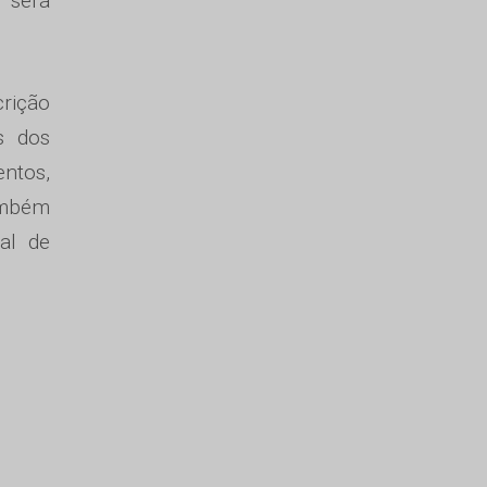
 será
rição
s dos
entos,
ambém
al de