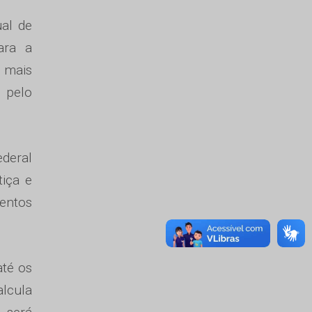
ual de
ara a
o mais
e pelo
ederal
iça e
entos
até os
lcula