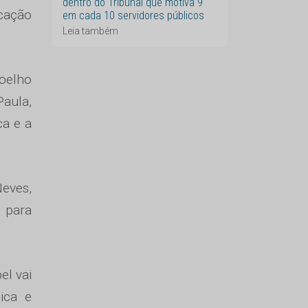
dentro do Tribunal que motiva 9
icação
em cada 10 servidores públicos
Leia também
Coelho
Paula,
ca e a
eves,
 para
el vai
ica e