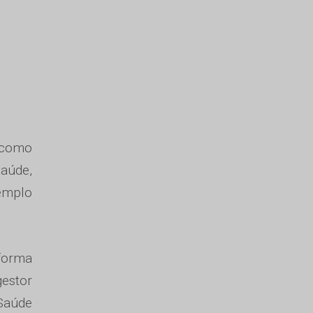
 como
saúde,
emplo
aforma
estor
 Saúde