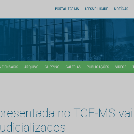
PORTAL TCE MS
ACESSIBILIDADE
NOTÍCIAS
 E ENSAIOS
ARQUIVO
CLIPPING
GALERIAS
PUBLICAÇÕES
VÍDEOS
presentada no TCE-MS vai
dicializados