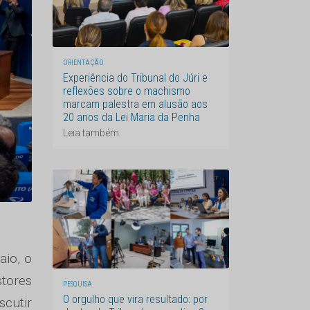
ORIENTAÇÃO
Experiência do Tribunal do Júri e
reflexões sobre o machismo
marcam palestra em alusão aos
20 anos da Lei Maria da Penha
Leia também
aio, o
tores
PESQUISA
O orgulho que vira resultado: por
scutir