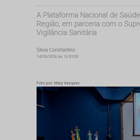
A Plataforma Nacional de Saúde
Região, em parceria com o Supr
Vigilância Sanitária
Silvia Constantino
14/05/2026 às 16:33:00
Foto por: Mary Vasques