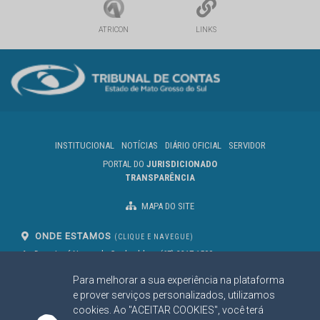
ATRICON
LINKS
INSTITUCIONAL
NOTÍCIAS
DIÁRIO OFICIAL
SERVIDOR
PORTAL DO
JURISDICIONADO
TRANSPARÊNCIA
MAPA DO SITE
ONDE ESTAMOS
(CLIQUE E NAVEGUE)
Av. Des. José Nunes da Cunha, bloco
(67) 3317-1500
29
Seg à Sex das 07 as 13h
Para melhorar a sua experiência na plataforma
Campo Grande/MS
CEP: 79031-310
e prover serviços personalizados, utilizamos
cookies. Ao "ACEITAR COOKIES", você terá