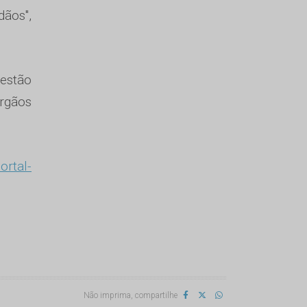
ãos",
estão
rgãos
ortal-
Não imprima, compartilhe