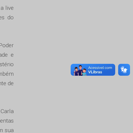
a live
es do
 Poder
dade e
stério
também
nte de
 Carla
mentas
am sua