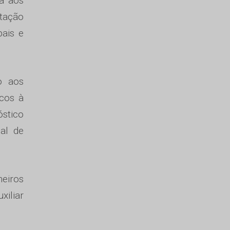
a aos
tação
pais e
o aos
icos à
óstico
ual de
eiros
xiliar