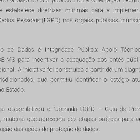
ato Grosso do Sul publicou uma Orientação Técnic
ue estabelece diretrizes mínimas para a implemen
Dados Pessoais (LGPD) nos órgãos públicos munici
ão de Dados e Integridade Pública: Apoio Técnic
TCE-MS para incentivar a adequação dos entes públ
onal. A iniciativa foi construída a partir de um diagn
isdicionados, que permitiu identificar o estágio at
o Estado.
nal disponibilizou o "Jornada LGPD – Guia de Prim
material que apresenta dez etapas práticas para au
ração das ações de proteção de dados.