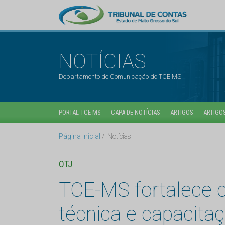
NOTÍCIAS
Departamento de Comunicação do TCE MS
PORTAL TCE MS
CAPA DE NOTÍCIAS
ARTIGOS
ARTIGOS
Página Inicial
Notícias
OTJ
TCE-MS fortalece c
técnica e capacita