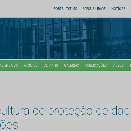
PORTAL TCE MS
ACESSIBILIDADE
NOTÍCIAS
 E ENSAIOS
ARQUIVO
CLIPPING
GALERIAS
PUBLICAÇÕES
VÍDEOS
ultura de proteção de da
ções